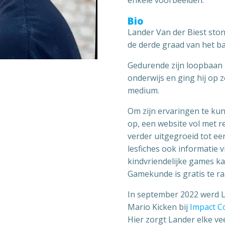
enkele voorbeelden.
Bio
Lander Van der Biest ston
de derde graad van het ba
Gedurende zijn loopbaan g
onderwijs en ging hij op
medium.
Om zijn ervaringen te kunn
op, een website vol met r
verder uitgegroeid tot ee
lesfiches ook informatie v
kindvriendelijke games ka
Gamekunde is gratis te r
In september 2022 werd L
Mario Kicken bij
Impact C
Hier zorgt Lander elke ve