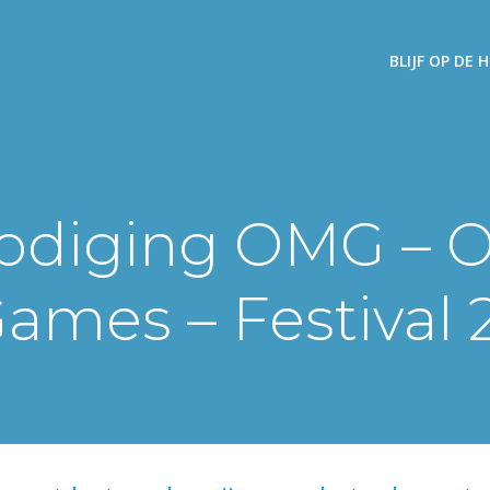
BLIJF OP DE
nodiging OMG – O
ames – Festival 2